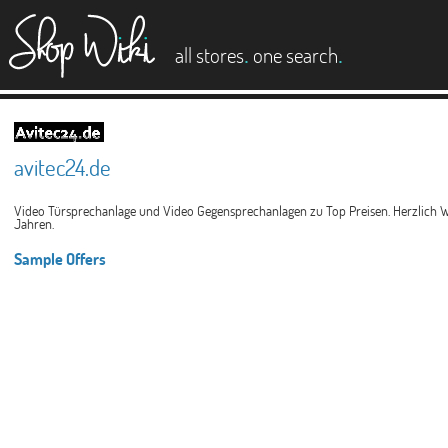
es
.
.
all stores
one search
avitec24.de
Video Türsprechanlage und Video Gegensprechanlagen zu Top Preisen. Herzlich Wil
Jahren.
Sample Offers