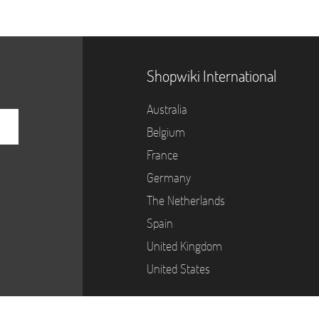
Shopwiki International
Australia
Belgium
France
Germany
The Netherlands
Spain
United Kingdom
United States