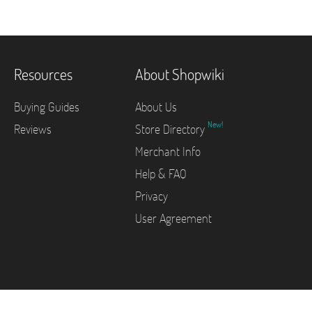
Resources
About Shopwiki
Buying Guides
About Us
New!
Reviews
Store Directory
Merchant Info
Help & FAQ
Privacy
User Agreement