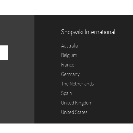
Shopwiki International
Australia
Belgium
France
Germany
The Netherlands
Spain
United Kingdom
United States