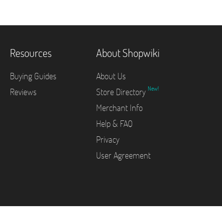
Resources
About Shopwiki
Buying Guides
About Us
New!
Reviews
Store Directory
Merchant Info
Help & FAQ
Privacy
User Agreement